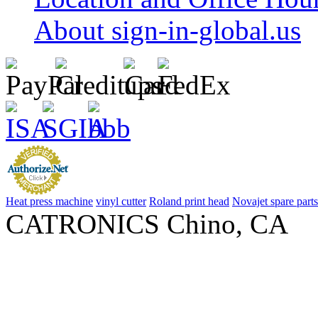
About sign-in-global.us
Heat press machine
vinyl cutter
Roland print head
Novajet spare parts
CATRONICS Chino, CA